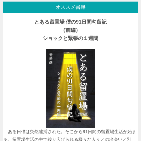
ー
オススメ書籍
シ
とある留置場 僕の91日間勾留記
ョ
（前編）
ン
ショックと緊張の１週間
ある日僕は突然逮捕された。そこから91日間の留置場生活が始ま
る。留置場生活の中で繰り広げられる様々な人々との出会いと別