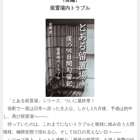
留置場内トラブル
「とある留置場」シリーズ、ついに最終章！
保釈で一度は日常へ戻った主人公。しかし1カ月後、予感は的中
し、再び留置場へ――。
待っていたのは、これまでにないトラブルと複雑に絡み合う人間
模様。極限状態で揺れる心。そして出口の見えない日々――
シリーズ史上、もっとも過酷な「最後の留置場」を描く衝撃の結