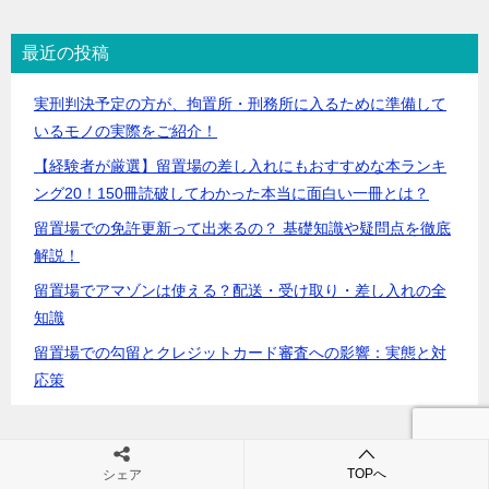
最近の投稿
実刑判決予定の方が、拘置所・刑務所に入るために準備して
いるモノの実際をご紹介！
【経験者が厳選】留置場の差し入れにもおすすめな本ランキ
ング20！150冊読破してわかった本当に面白い一冊とは？
留置場での免許更新って出来るの？ 基礎知識や疑問点を徹底
解説！
留置場でアマゾンは使える？配送・受け取り・差し入れの全
知識
留置場での勾留とクレジットカード審査への影響：実態と対
応策
カテゴリ
TOPへ
シェア