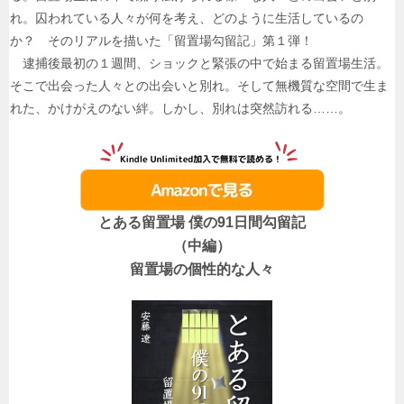
れ。囚われている人々が何を考え、どのように生活しているの
か？ そのリアルを描いた「留置場勾留記」第１弾！
逮捕後最初の１週間、ショックと緊張の中で始まる留置場生活。
そこで出会った人々との出会いと別れ。そして無機質な空間で生ま
れた、かけがえのない絆。しかし、別れは突然訪れる……。
とある留置場 僕の91日間勾留記
（中編）
留置場の個性的な人々