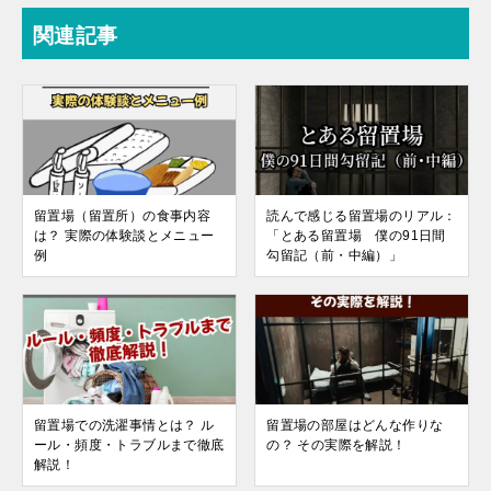
関連記事
留置場（留置所）の食事内容
読んで感じる留置場のリアル：
は？ 実際の体験談とメニュー
「とある留置場 僕の91日間
例
勾留記（前・中編）」
留置場での洗濯事情とは？ ル
留置場の部屋はどんな作りな
ール・頻度・トラブルまで徹底
の？ その実際を解説！
解説！