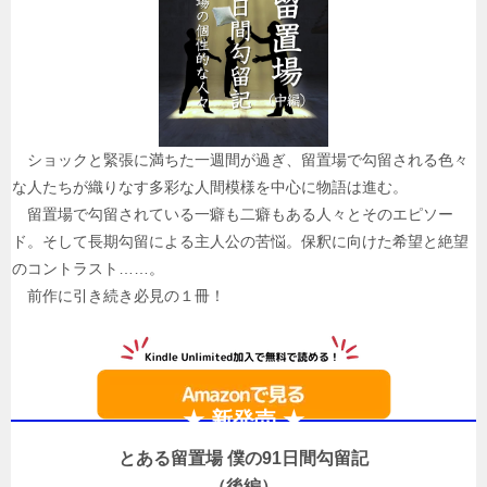
ショックと緊張に満ちた一週間が過ぎ、留置場で勾留される色々
な人たちが織りなす多彩な人間模様を中心に物語は進む。
留置場で勾留されている一癖も二癖もある人々とそのエピソー
ド。そして長期勾留による主人公の苦悩。保釈に向けた希望と絶望
のコントラスト……。
前作に引き続き必見の１冊！
★ 新発売 ★
とある留置場 僕の91日間勾留記
（後編）