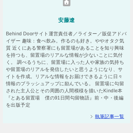
安藤遼
Behind Doorサイト運営責任者／ライター／販促アドバ
イザー 趣味：食べ飲み。作るのも好き。ややオタク気
質 近くにある警察署にも留置場があることを知り興味
を持つも、留置場のリアルな情報が少ないことに気付
く。 調べるうちに、留置場に入った人や家族の気持ち
や留置場のリアルを発信したいと思うようになり、サ
イトを作成。リアルな情報をお届けできるように日々
情報のブラッシュアップに励んでいる。 留置場に勾留
された主人公とその周囲の人間模様を描いたKindle本
『とある留置場 僕の91日間勾留物語』前・中・後編
を出版予定
執筆記事一覧