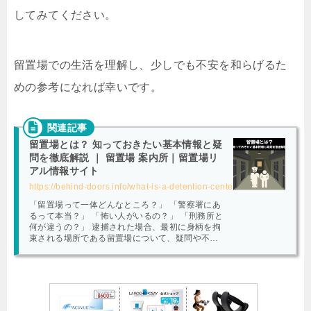
してみてください。
留置場での生活を理解し、少しでも不安を和らげるた
めの参考になれば幸いです。
留置場とは？ 知っておきたい基本情報と疑
問を徹底解説 ｜ 留置場 案内所｜留置場リ
アル情報サイト
https://behind-doors.info/what-is-a-detention-center/
「留置場って一体どんなところ？」 「警察署にあ
るって本当？」 「怖い人がいるの？」 「刑務所と
何が違うの？」 逮捕された場合、最初に身柄を拘
束される場所である留置場について、疑問や不安
を持っている方も多いことでしょう。 この記事で
は、「留置場」とは何かについて、徹底的に解説
していきます。 場所、環境、生活、刑務所や拘置
所との違い、よくある疑問などを網羅的に解説す
ることで、あなたの不安を解消していきます。