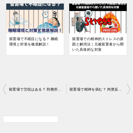
留置場で不眠症になる？ 睡眠
留置場での精神的ストレスの原
環境と対策を徹底解説！
因と解消法｜元被留置者から聞
いた具体的な対策
投
留置場で労役はある？ 刑務所との違いと実態を徹底解説
留置場で精神を病む？ 拘禁反応の症状と対処法｜家族ができること
稿
ナ
ビ
検
ゲ
索