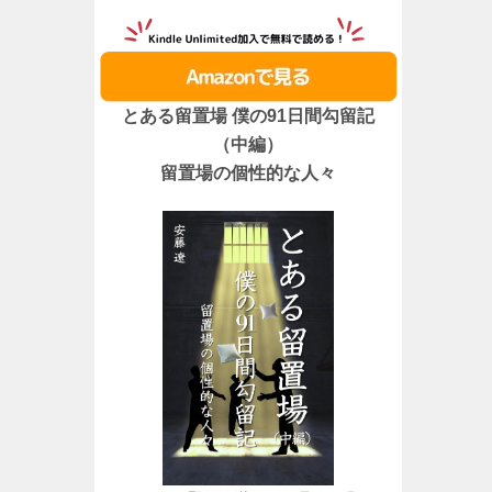
とある留置場 僕の91日間勾留記
（中編）
留置場の個性的な人々