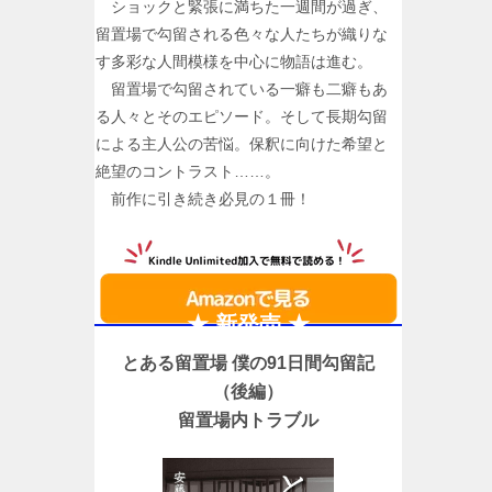
ショックと緊張に満ちた一週間が過ぎ、
留置場で勾留される色々な人たちが織りな
す多彩な人間模様を中心に物語は進む。
留置場で勾留されている一癖も二癖もあ
る人々とそのエピソード。そして長期勾留
による主人公の苦悩。保釈に向けた希望と
絶望のコントラスト……。
前作に引き続き必見の１冊！
★ 新発売 ★
とある留置場 僕の91日間勾留記
（後編）
留置場内トラブル