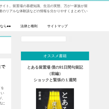
サイト。留置場の基礎知識、生活の実態、万が一家族が留
者のリアルな体験談などの情報を分かりやすくまとめてい
なら●●
法律と権利
サイトマップ
検
索
オススメ書籍
まで
とある留置場 僕の91日間勾留記
（前編）
ショックと緊張の１週間
前を
ない
が、
気に