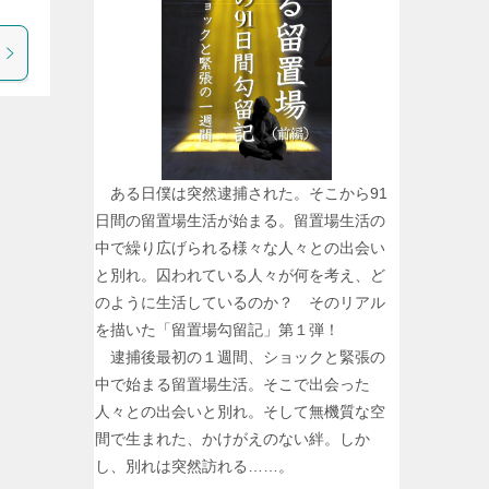
ある日僕は突然逮捕された。そこから91
日間の留置場生活が始まる。留置場生活の
中で繰り広げられる様々な人々との出会い
と別れ。囚われている人々が何を考え、ど
のように生活しているのか？ そのリアル
を描いた「留置場勾留記」第１弾！
逮捕後最初の１週間、ショックと緊張の
中で始まる留置場生活。そこで出会った
人々との出会いと別れ。そして無機質な空
間で生まれた、かけがえのない絆。しか
し、別れは突然訪れる……。