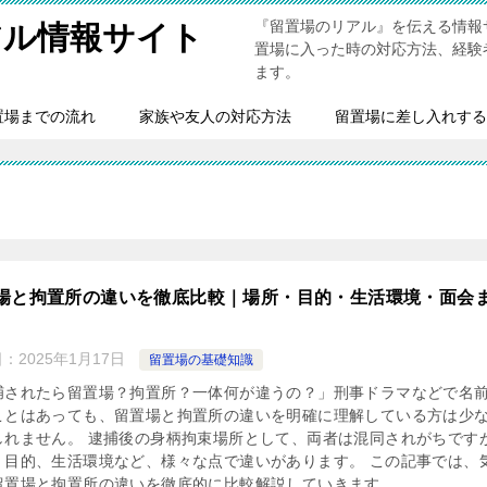
『留置場のリアル』を伝える情報
アル情報サイト
置場に入った時の対応方法、経験
ます。
置場までの流れ
家族や友人の対応方法
留置場に差し入れする
場と拘置所の違いを徹底比較｜場所・目的・生活環境・面会
日：
2025年1月17日
留置場の基礎知識
捕されたら留置場？拘置所？一体何が違うの？」刑事ドラマなどで名
ことはあっても、留置場と拘置所の違いを明確に理解している方は少
しれません。 逮捕後の身柄拘束場所として、両者は混同されがちです
、目的、生活環境など、様々な点で違いがあります。 この記事では、
留置場と拘置所の違いを徹底的に比較解説していきます。