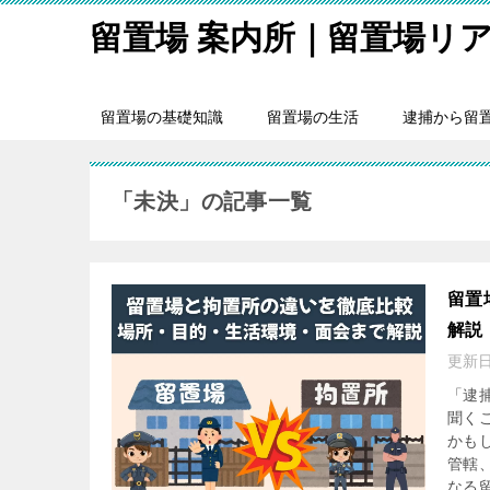
留置場 案内所｜留置場リ
留置場の基礎知識
留置場の生活
逮捕から留
「未決」の記事一覧
留置
解説
更新
「逮
聞く
かも
管轄
なる