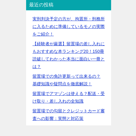
最近の投稿
実刑判決予定の方が、拘置所・刑務所
に入るために準備しているモノの実際
をご紹介！
【経験者が厳選】留置場の差し入れに
もおすすめな本ランキング20！150冊
読破してわかった本当に面白い一冊と
は？
留置場での免許更新って出来るの？
基礎知識や疑問点を徹底解説！
留置場でアマゾンは使える？配送・受
け取り・差し入れの全知識
留置場での勾留とクレジットカード審
査への影響：実態と対応策