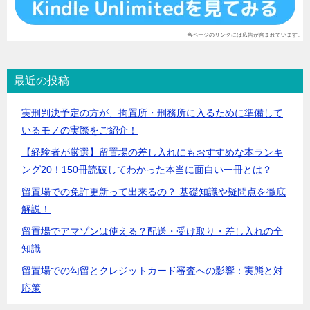
当ページのリンクには広告が含まれています。
最近の投稿
実刑判決予定の方が、拘置所・刑務所に入るために準備して
いるモノの実際をご紹介！
【経験者が厳選】留置場の差し入れにもおすすめな本ランキ
ング20！150冊読破してわかった本当に面白い一冊とは？
留置場での免許更新って出来るの？ 基礎知識や疑問点を徹底
解説！
留置場でアマゾンは使える？配送・受け取り・差し入れの全
知識
留置場での勾留とクレジットカード審査への影響：実態と対
応策