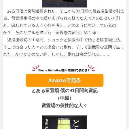
ある日僕は突然逮捕された。そこから91日間の留置場生活が始ま
る。留置場生活の中で繰り広げられる様々な人々との出会いと別
れ。囚われている人々が何を考え、どのように生活しているの
か？ そのリアルを描いた「留置場勾留記」第１弾！
逮捕後最初の１週間、ショックと緊張の中で始まる留置場生活。
そこで出会った人々との出会いと別れ。そして無機質な空間で生ま
れた、かけがえのない絆。しかし、別れは突然訪れる……。
とある留置場 僕の91日間勾留記
（中編）
留置場の個性的な人々