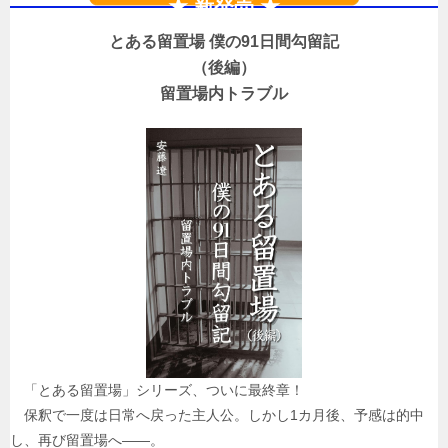
★ 新発売 ★
とある留置場 僕の91日間勾留記
（後編）
留置場内トラブル
「とある留置場」シリーズ、ついに最終章！
保釈で一度は日常へ戻った主人公。しかし1カ月後、予感は的中
し、再び留置場へ――。