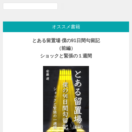
検
索
オススメ書籍
とある留置場 僕の91日間勾留記
（前編）
ショックと緊張の１週間