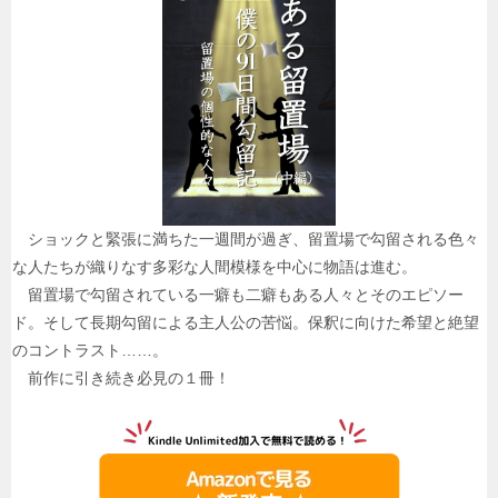
ショックと緊張に満ちた一週間が過ぎ、留置場で勾留される色々
な人たちが織りなす多彩な人間模様を中心に物語は進む。
留置場で勾留されている一癖も二癖もある人々とそのエピソー
ド。そして長期勾留による主人公の苦悩。保釈に向けた希望と絶望
のコントラスト……。
前作に引き続き必見の１冊！