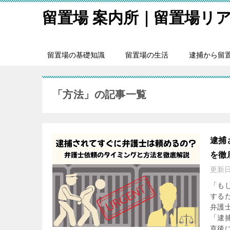
留置場 案内所｜留置場リ
留置場の基礎知識
留置場の生活
逮捕から留
「方法」の記事一覧
逮捕
を徹
更新
「も
する
弁護
「逮
直後