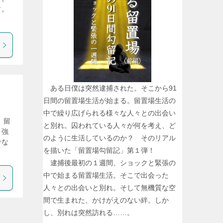
す。
。
ある日僕は突然逮捕された。そこから91
日間の留置場生活が始まる。留置場生活の
中で繰り広げられる様々な人々との出会い
 留
と別れ。囚われている人々が何を考え、ど
を強
のように生活しているのか？ そのリアル
でな
を描いた「留置場勾留記」第１弾！
逮捕後最初の１週間、ショックと緊張の
中で始まる留置場生活。そこで出会った
人々との出会いと別れ。そして無機質な空
間で生まれた、かけがえのない絆。しか
し、別れは突然訪れる……。