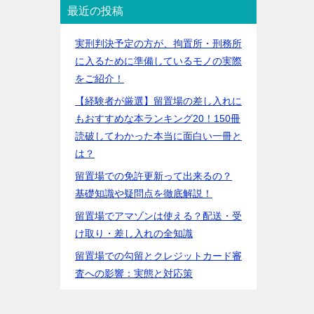
最近の投稿
実刑判決予定の方が、拘置所・刑務所
に入るために準備しているモノの実際
をご紹介！
【経験者が厳選】留置場の差し入れに
もおすすめな本ランキング20！150冊
読破してわかった本当に面白い一冊と
は？
留置場での免許更新って出来るの？
基礎知識や疑問点を徹底解説！
留置場でアマゾンは使える？配送・受
け取り・差し入れの全知識
留置場での勾留とクレジットカード審
査への影響：実態と対応策