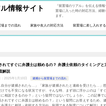
『留置場のリアル』を伝える情報
アル情報サイト
置場に入った時の対応方法、経験
ます。
置場までの流れ
家族や友人の対応方法
留置場に差し入れする
されてすぐに弁護士は頼めるの？ 弁護士依頼のタイミングと
底解説
日：
2025年1月10日
逮捕から留置場までの流れ
し自分が逮捕されたら…」「家族が逮捕されたと連絡を受けたら…」
だけでも不安になる状況ですが、そんな時、まず頭に浮かぶのは「す
士に相談できるのか？」という疑問ではないでしょうか。 この記事で
捕されてすぐに弁護士は頼めるの？」という疑問にお答えするため、
に弁護士に相談・依頼する方法や、利用できる制度について解説しま