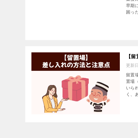
早期
困っ
【留
更新
留置
置場
いら
く、あ