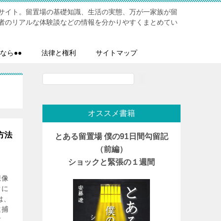
サイト。留置場の基礎知識、生活の実態、万が一家族が留
者のリアルな体験談などの情報を分かりやすくまとめてい
なら●●
法律と権利
サイトマップ
検
索
オススメ書籍
方法
とある留置場 僕の91日間勾留記
（前編）
ショックと緊張の１週間
想像
ぐに
は、
逮捕
す。