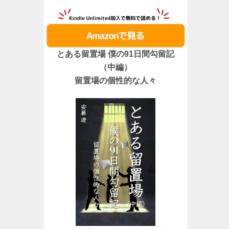
とある留置場 僕の91日間勾留記
（中編）
留置場の個性的な人々