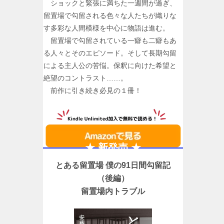
ショックと緊張に満ちた一週間が過ぎ、
留置場で勾留される色々な人たちが織りな
す多彩な人間模様を中心に物語は進む。
留置場で勾留されている一癖も二癖もあ
る人々とそのエピソード。そして長期勾留
による主人公の苦悩。保釈に向けた希望と
絶望のコントラスト……。
前作に引き続き必見の１冊！
★ 新発売 ★
とある留置場 僕の91日間勾留記
（後編）
留置場内トラブル