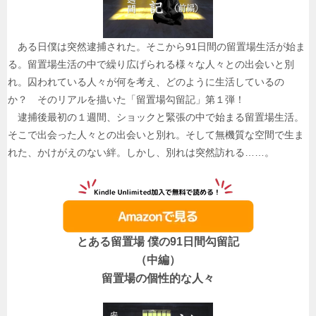
ある日僕は突然逮捕された。そこから91日間の留置場生活が始ま
る。留置場生活の中で繰り広げられる様々な人々との出会いと別
れ。囚われている人々が何を考え、どのように生活しているの
か？ そのリアルを描いた「留置場勾留記」第１弾！
逮捕後最初の１週間、ショックと緊張の中で始まる留置場生活。
そこで出会った人々との出会いと別れ。そして無機質な空間で生ま
れた、かけがえのない絆。しかし、別れは突然訪れる……。
とある留置場 僕の91日間勾留記
（中編）
留置場の個性的な人々