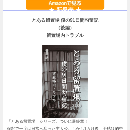
★ 新発売 ★
とある留置場 僕の91日間勾留記
（後編）
留置場内トラブル
「とある留置場」シリーズ、ついに最終章！
保釈で一度は日常へ戻った主人公。しかし1カ月後、予感は的中