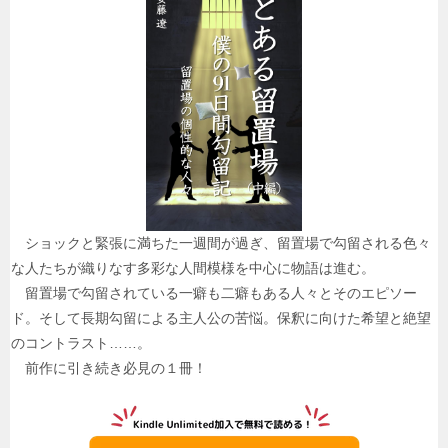
ショックと緊張に満ちた一週間が過ぎ、留置場で勾留される色々
な人たちが織りなす多彩な人間模様を中心に物語は進む。
留置場で勾留されている一癖も二癖もある人々とそのエピソー
ド。そして長期勾留による主人公の苦悩。保釈に向けた希望と絶望
のコントラスト……。
前作に引き続き必見の１冊！