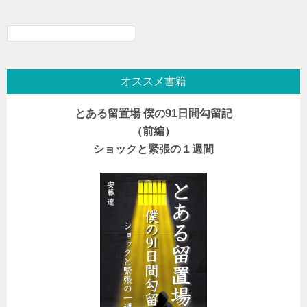
検
索
オススメ書籍
とある留置場 僕の91日間勾留記
（前編）
ショックと緊張の１週間