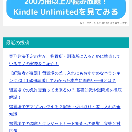
当ページのリンクには広告が含まれています。
最近の投稿
実刑判決予定の方が、拘置所・刑務所に入るために準備して
いるモノの実際をご紹介！
【経験者が厳選】留置場の差し入れにもおすすめな本ランキ
ング20！150冊読破してわかった本当に面白い一冊とは？
留置場での免許更新って出来るの？ 基礎知識や疑問点を徹底
解説！
留置場でアマゾンは使える？配送・受け取り・差し入れの全
知識
留置場での勾留とクレジットカード審査への影響：実態と対
応策