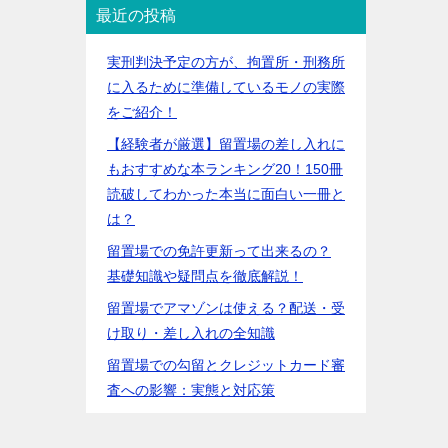
最近の投稿
実刑判決予定の方が、拘置所・刑務所
に入るために準備しているモノの実際
をご紹介！
【経験者が厳選】留置場の差し入れに
もおすすめな本ランキング20！150冊
読破してわかった本当に面白い一冊と
は？
留置場での免許更新って出来るの？
基礎知識や疑問点を徹底解説！
留置場でアマゾンは使える？配送・受
け取り・差し入れの全知識
留置場での勾留とクレジットカード審
査への影響：実態と対応策