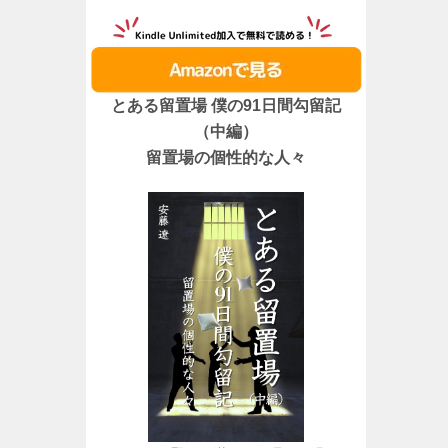
とある留置場 僕の91日間勾留記
（中編）
留置場の個性的な人々