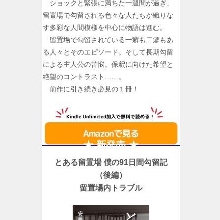
ショックと緊張に満ちた一週間が過ぎ、
留置場で勾留される色々な人たちが織りな
す多彩な人間模様を中心に物語は進む。
留置場で勾留されている一癖も二癖もあ
る人々とそのエピソード。そして長期勾留
による主人公の苦悩。保釈に向けた希望と
絶望のコントラスト……。
前作に引き続き必見の１冊！
★ 新発売 ★
とある留置場 僕の91日間勾留記
（後編）
留置場内トラブル