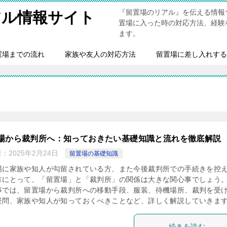
『留置場のリアル』を伝える情報
アル情報サイト
置場に入った時の対応方法、経験
ます。
置場までの流れ
家族や友人の対応方法
留置場に差し入れする
場から裁判所へ：知っておきたい基礎知識と流れを徹底解説
日：
2025年2月24日
留置場の基礎知識
場に家族や知人が勾留されている方、また今後裁判所での手続きを控
方にとって、「留置場」と「裁判所」の関係は大きな関心事でしょう。
事では、留置場から裁判所への移動手段、服装、待機場所、裁判を受
疑問、家族や知人が知っておくべきことなど、詳しく解説していきま
続きを読む