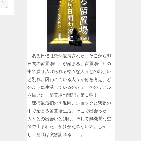
ある日僕は突然逮捕された。そこから91
日間の留置場生活が始まる。留置場生活の
中で繰り広げられる様々な人々との出会い
と別れ。囚われている人々が何を考え、ど
のように生活しているのか？ そのリアル
を描いた「留置場勾留記」第１弾！
逮捕後最初の１週間、ショックと緊張の
中で始まる留置場生活。そこで出会った
人々との出会いと別れ。そして無機質な空
間で生まれた、かけがえのない絆。しか
し、別れは突然訪れる……。