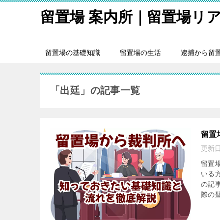
留置場 案内所｜留置場リ
留置場の基礎知識
留置場の生活
逮捕から留
「出廷」の記事一覧
留置
更新
留置
いる
の記
際の