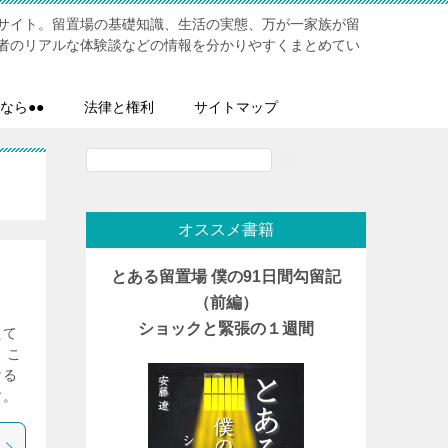
サイト。留置場の基礎知識、生活の実態、万が一家族が留
者のリアルな体験談などの情報を分かりやすくまとめてい
なら●●
法律と権利
サイトマップ
検
索
オススメ書籍
とある留置場 僕の91日間勾留記
（前編）
ショックと緊張の１週間
えて
 こ
ける
す。