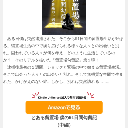
ある日僕は突然逮捕された。そこから91日間の留置場生活が始ま
る。留置場生活の中で繰り広げられる様々な人々との出会いと別
れ。囚われている人々が何を考え、どのように生活しているの
か？ そのリアルを描いた「留置場勾留記」第１弾！
逮捕後最初の１週間、ショックと緊張の中で始まる留置場生活。
そこで出会った人々との出会いと別れ。そして無機質な空間で生ま
れた、かけがえのない絆。しかし、別れは突然訪れる……。
とある留置場 僕の91日間勾留記
（中編）