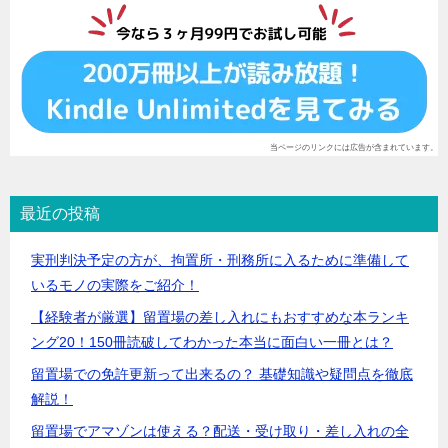
当ページのリンクには広告が含まれています。
最近の投稿
実刑判決予定の方が、拘置所・刑務所に入るために準備して
いるモノの実際をご紹介！
【経験者が厳選】留置場の差し入れにもおすすめな本ランキ
ング20！150冊読破してわかった本当に面白い一冊とは？
留置場での免許更新って出来るの？ 基礎知識や疑問点を徹底
解説！
留置場でアマゾンは使える？配送・受け取り・差し入れの全