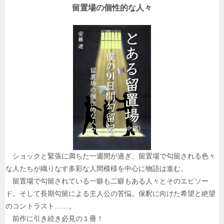
留置場の個性的な人々
ショックと緊張に満ちた一週間が過ぎ、留置場で勾留される色々
な人たちが織りなす多彩な人間模様を中心に物語は進む。
留置場で勾留されている一癖も二癖もある人々とそのエピソー
ド。そして長期勾留による主人公の苦悩。保釈に向けた希望と絶望
のコントラスト……。
前作に引き続き必見の１冊！