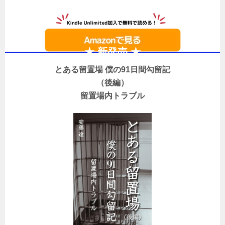
★ 新発売 ★
とある留置場 僕の91日間勾留記
（後編）
留置場内トラブル