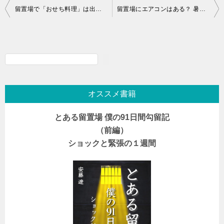
投
留置場で「おせち料理」は出るの？ お正月の過ごし方はどんな感じ？
留置場にエアコンはある？ 暑さや寒さ対策の実態と過ごし方
稿
ナ
ビ
検
ゲ
索
ー
オススメ書籍
シ
とある留置場 僕の91日間勾留記
ョ
（前編）
ン
ショックと緊張の１週間