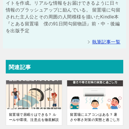
イトを作成。リアルな情報をお届けできるように日々
情報のブラッシュアップに励んでいる。 留置場に勾留
された主人公とその周囲の人間模様を描いたKindle本
『とある留置場 僕の91日間勾留物語』前・中・後編
を出版予定
執筆記事一覧
関連記事
留置場で居眠りはできる？ ル
留置場にエアコンはある？ 暑
ールや環境、注意点を徹底解説
さや寒さ対策の実態と過ごし方